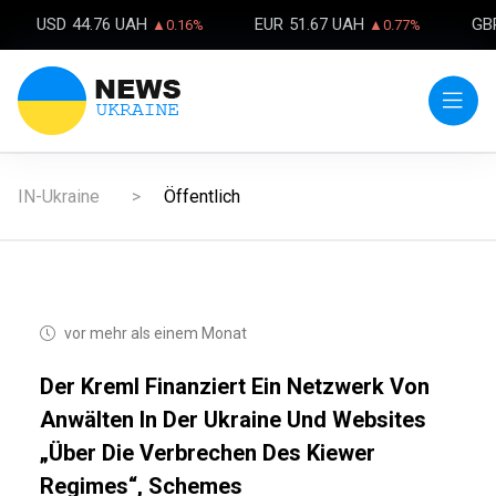
USD
44.76 UAH
EUR
51.67 UAH
GB
▲0.16%
▲0.77%
IN-Ukraine
Öffentlich
vor mehr als einem Monat
Der Kreml Finanziert Ein Netzwerk Von
Anwälten In Der Ukraine Und Websites
„über Die Verbrechen Des Kiewer
Regimes“, Schemes