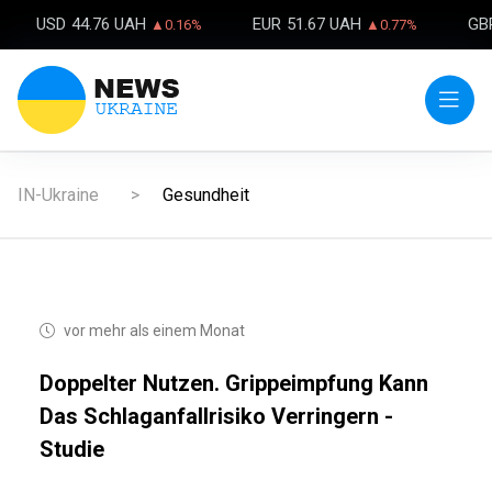
USD
44.76 UAH
EUR
51.67 UAH
GB
▲0.16%
▲0.77%
IN-Ukraine
Gesundheit
vor mehr als einem Monat
Doppelter Nutzen. Grippeimpfung Kann
Das Schlaganfallrisiko Verringern -
Studie