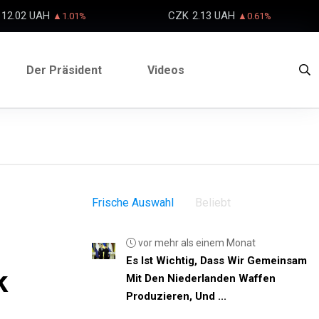
12.02 UAH
CZK
2.13 UAH
▲1.01%
▲0.61%
Der Präsident
Videos
Frische Auswahl
Beliebt
vor mehr als einem Monat
Es Ist Wichtig, Dass Wir Gemeinsam
k
Mit Den Niederlanden Waffen
Produzieren, Und ...