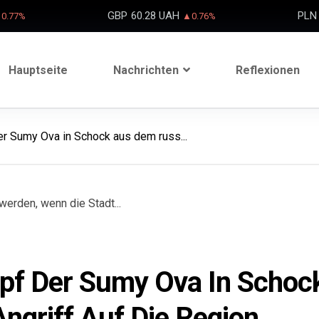
GBP
60.28 UAH
PLN
0.77%
▲0.76%
Hauptseite
Nachrichten
Reflexionen
er Sumy Ova in Schock aus dem russ...
opf Der Sumy Ova In Schoc
griff Auf Die Region