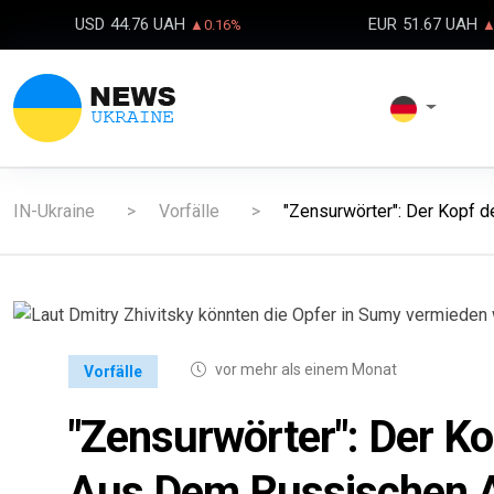
USD
44.76 UAH
EUR
51.67 UAH
▲0.16%
▲
IN-Ukraine
Vorfälle
"Zensurwörter": Der Kopf d
vor mehr als einem Monat
Vorfälle
"Zensurwörter": Der K
Aus Dem Russischen An