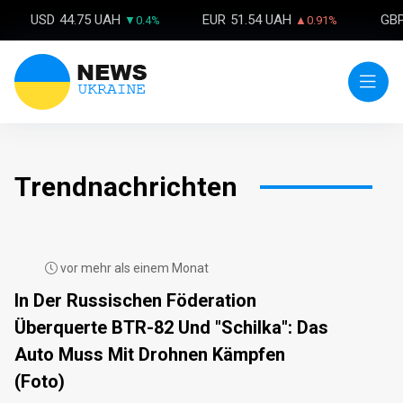
USD
44.75 UAH
EUR
51.54 UAH
GB
▼0.4%
▲0.91%
Trendnachrichten
vor mehr als einem Monat
In Der Russischen Föderation
Überquerte BTR-82 Und "Schilka": Das
Auto Muss Mit Drohnen Kämpfen
(Foto)