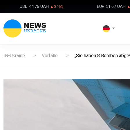
USD
44.76 UAH
EUR
51.67 UAH
▲0.16%
▲
IN-Ukraine
Vorfälle
„Sie haben 8 Bomben abgewo