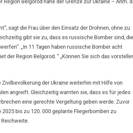
er Region Belgorod nahe der Grenze zur Ukraine – Anm. d
“, sagt die Frau über den Einsatz der Drohnen, ohne zu
chzeitig gibt sie zu, dass es russische Bomber sind, di
werfen“. „In 11 Tagen haben russische Bomber acht
der Region Belgorod. “ „Können Sie sich das vorstellen
 Zivilbevölkerung der Ukraine weiterhin mit Hilfe von
n angreift. Gleichzeitig warnten sie, dass es für jedes
rbrechen eine gerechte Vergeltung geben werde. Zuvor
de 2025 bis zu 120. 000 geplante Fliegerbomben zu
r Reichweite.