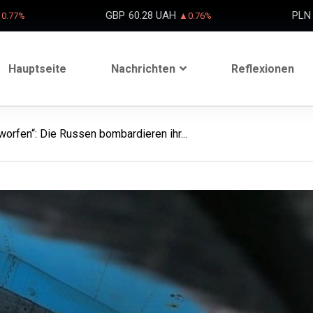
GBP
60.28 UAH
PLN
0.77%
▲0.76%
Hauptseite
Nachrichten
Reflexionen
rfen“: Die Russen bombardieren ihr...