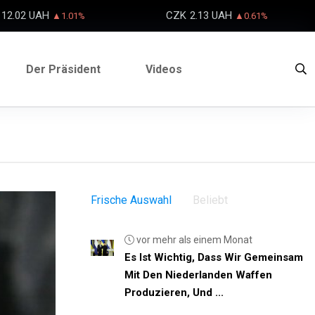
12.02 UAH
CZK
2.13 UAH
▲1.01%
▲0.61%
Der Präsident
Videos
Frische Auswahl
Beliebt
vor mehr als einem Monat
Es Ist Wichtig, Dass Wir Gemeinsam
Mit Den Niederlanden Waffen
Produzieren, Und ...