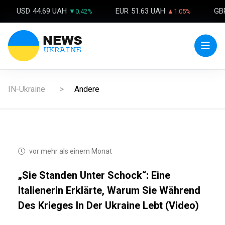
USD
44.69 UAH
EUR
51.63 UAH
GB
▼0.42%
▲1.05%
IN-Ukraine
Andere
vor mehr als einem Monat
„Sie Standen Unter Schock“: Eine
Italienerin Erklärte, Warum Sie Während
Des Krieges In Der Ukraine Lebt (Video)