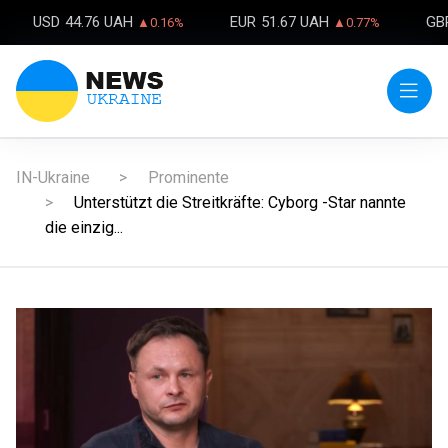
USD
44.76 UAH
EUR
51.67 UAH
GB
▲0.16%
▲0.77%
IN-Ukraine
Prominente
Unterstützt die Streitkräfte: Cyborg -Star nannte
die einzig...