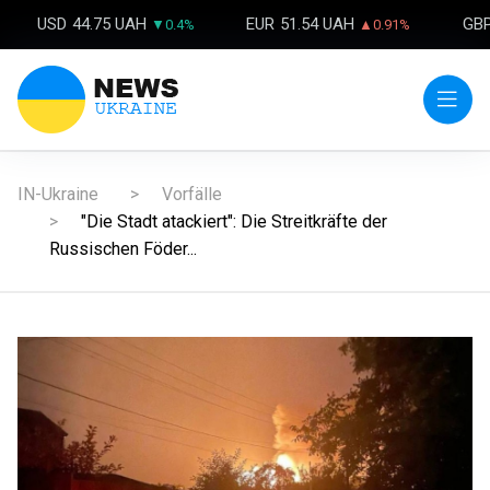
USD
44.75 UAH
EUR
51.54 UAH
GB
▼0.4%
▲0.91%
IN-Ukraine
Vorfälle
"Die Stadt atackiert": Die Streitkräfte der
Russischen Föder...