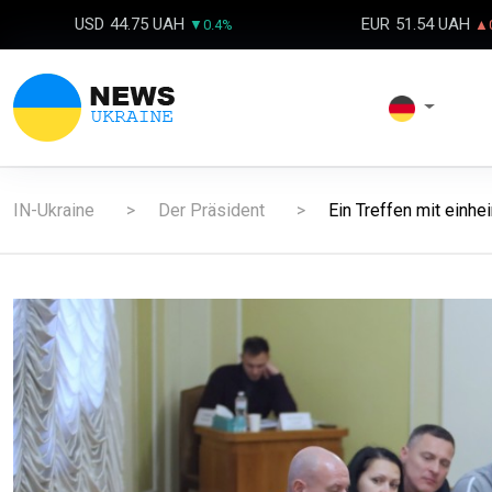
USD
44.75 UAH
EUR
51.54 UAH
▼0.4%
▲0
IN-Ukraine
Der Präsident
Ein Treffen mit einhei