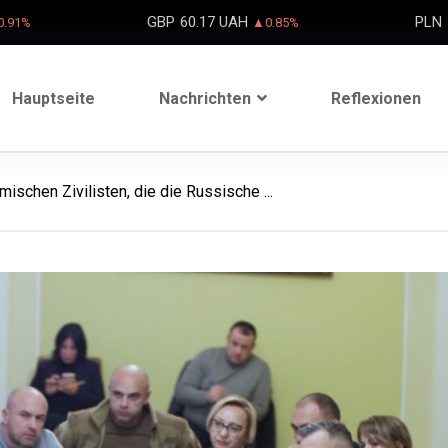
GBP
60.17 UAH
PLN
.91%
▲0.85%
Hauptseite
Nachrichten
Reflexionen
mischen Zivilisten, die die Russische ...