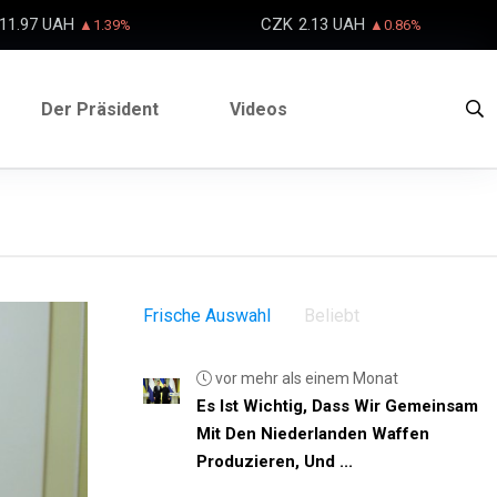
11.97 UAH
CZK
2.13 UAH
▲1.39%
▲0.86%
Der Präsident
Videos
Frische Auswahl
Beliebt
vor mehr als einem Monat
Es Ist Wichtig, Dass Wir Gemeinsam
Mit Den Niederlanden Waffen
Produzieren, Und ...