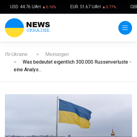
USD
44.76 UAH
EUR
51.67 UAH
GB
▲0.16%
▲0.77%
IN-Ukraine
Meinungen
Was bedeutet eigentlich 300.000 Russenverluste -
eine Analys...