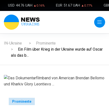
USD
44.76 UAH
EUR
51.67 UAH
GB
▲0.16%
▲0.77%
IN-Ukraine
Prominente
Ein Film über Krieg in der Ukraine wurde auf Oscar
als das b...
Prominente