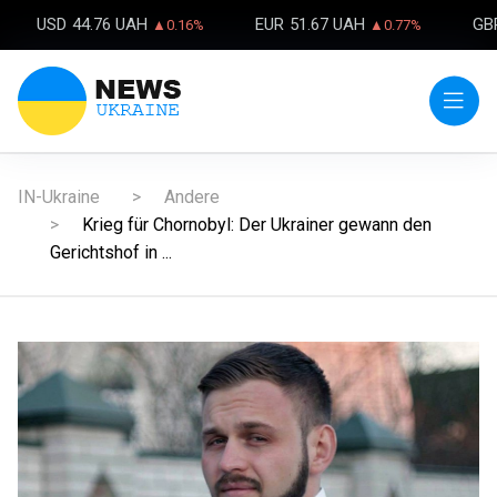
USD
44.76 UAH
EUR
51.67 UAH
GB
▲0.16%
▲0.77%
IN-Ukraine
Andere
Krieg für Chornobyl: Der Ukrainer gewann den
Gerichtshof in ...