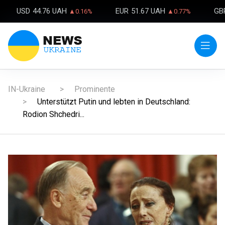
USD
44.76 UAH
EUR
51.67 UAH
GB
▲0.16%
▲0.77%
IN-Ukraine
Prominente
Unterstützt Putin und lebten in Deutschland:
Rodion Shchedri...