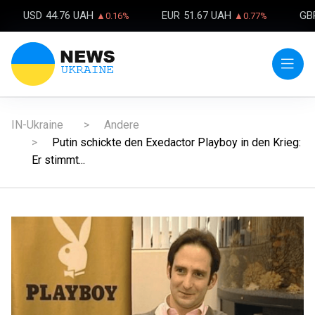
USD
44.76 UAH
EUR
51.67 UAH
GB
▲0.16%
▲0.77%
IN-Ukraine
Andere
Putin schickte den Exedactor Playboy in den Krieg:
Er stimmt...