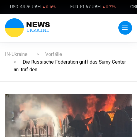
USD
44.76 UAH
EUR
51.67 UAH
GB
▲0.16%
▲0.77%
IN-Ukraine
Vorfälle
Die Russische Föderation griff das Sumy Center
an: traf den ...