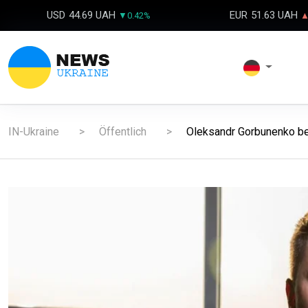
USD
44.69 UAH
EUR
51.63 UAH
▼0.42%
▲
IN-Ukraine
Öffentlich
Oleksandr Gorbunenko best