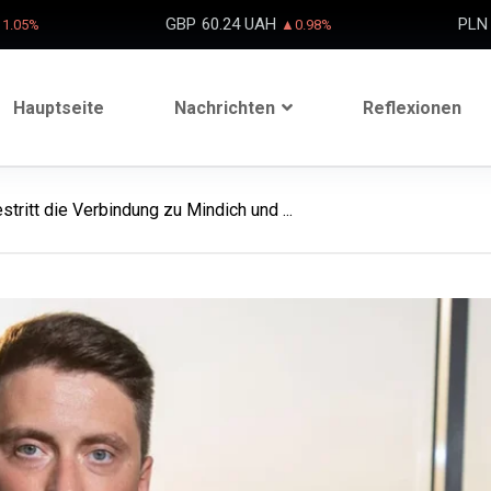
GBP
60.24 UAH
PLN
1.05%
▲0.98%
Hauptseite
Nachrichten
Reflexionen
ritt die Verbindung zu Mindich und ...