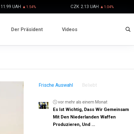
11.99 UAH
CZK
2.13 UAH
▲1.54%
▲1.04%
Der Präsident
Videos
Frische Auswahl
Beliebt
vor mehr als einem Monat
Es Ist Wichtig, Dass Wir Gemeinsam
Mit Den Niederlanden Waffen
Produzieren, Und ...