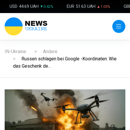
USD
44.69 UAH
EUR
51.63 UAH
GB
▼0.42%
▲1.05%
IN-Ukraine
Andere
Russen schlagen bei Google -Koordinaten: Wie
das Geschenk de...