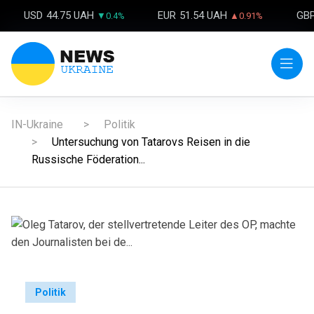
USD
44.75 UAH
EUR
51.54 UAH
GB
▼0.4%
▲0.91%
IN-Ukraine
Politik
Untersuchung von Tatarovs Reisen in die
Russische Föderation...
Politik