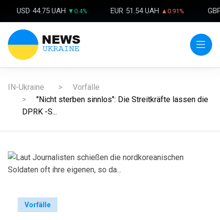
USD
44.75 UAH
EUR
51.54 UAH
GB
▼0.4%
▲0.91%
IN-Ukraine
Vorfälle
"Nicht sterben sinnlos": Die Streitkräfte lassen die
DPRK -S...
Vorfälle