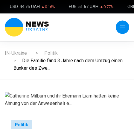
USD
44.76 UAH
EUR
51.67 UAH
GB
▲0.16%
▲0.77%
IN-Ukraine
Politik
Die Familie fand 3 Jahre nach dem Umzug einen
Bunker des Zwe...
Politik