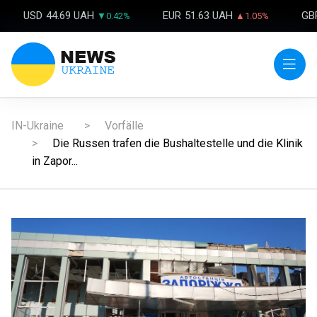
USD
44.69 UAH
EUR
51.63 UAH
GB
▼0.42%
▲1.05%
IN-Ukraine
Vorfälle
Die Russen trafen die Bushaltestelle und die Klinik
in Zapor...